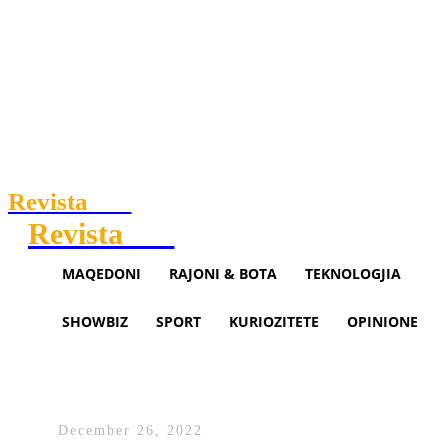
Revista
.mk
Revista
.mk
MAQEDONI
RAJONI & BOTA
TEKNOLOGJIA
SHOWBIZ
SPORT
KURIOZITETE
OPINIONE
“Të gjithë meshkujt tradhtojnë”
thotë Ana (VIDEO)
December 26, 2022