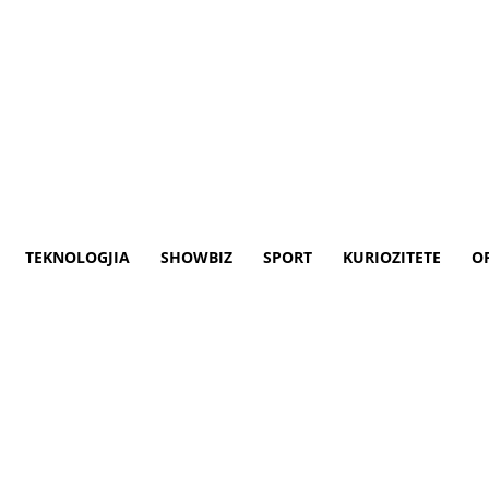
TEKNOLOGJIA
SHOWBIZ
SPORT
KURIOZITETE
O
et Levicës, largohet nga shq
ie e forcave serioze politike të vendit nga
rëson Seladin Xhezairi nga Instituti Bal