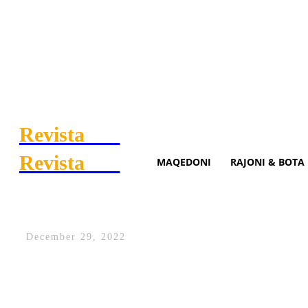
Revista
.mk
Revista
.mk
MAQEDONI
RAJONI & BOTA
Xhezairi: Çdokush që i afroh
December 29, 2022
Shkup, 29 dhjetor/indeks.mk/-
Çdo shmang
ishte me pasoja të rënda për vendin, vle