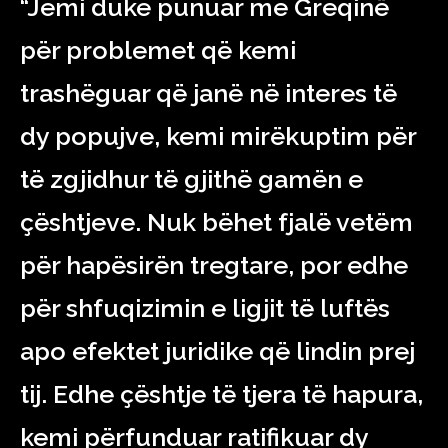
“Jemi duke punuar me Greqinë
për problemet që kemi
trashëguar që janë në interes të
dy popujve, kemi mirëkuptim për
të zgjidhur të gjithë gamën e
çështjeve. Nuk bëhet fjalë vetëm
për hapësirën tregtare, por edhe
për shfuqizimin e ligjit të luftës
apo efektet juridike që lindin prej
tij. Edhe çështje të tjera të hapura,
kemi përfunduar ratifikuar dy