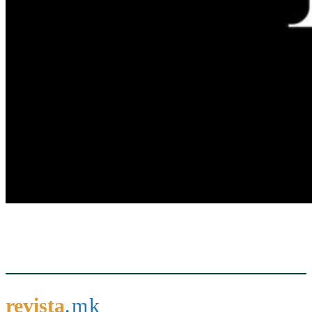
revista
.mk