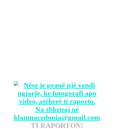
ligjit.
Për mbajtjen e dokumenteve të
klasifikuara është hapur një hetim për
ish-Presidentin Donald Trump të cilit
gjithashtu iu kontrollua një nga
rezidencat në Florida. Një numër i vogël
dokumentesh u gjet edhe në zyrën e ish-
zv.Presidentit Mike Pence.
/tvklan.al
TI RAPORTON!