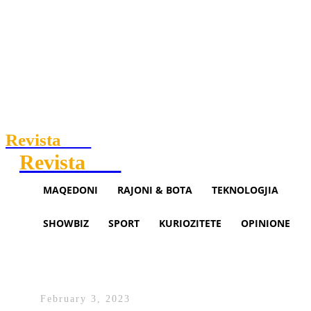
Revista
.mk
Revista
.mk
MAQEDONI
RAJONI & BOTA
TEKNOLOGJIA
SHOWBIZ
SPORT
KURIOZITETE
OPINIONE
Moti sot
February 3, 2023