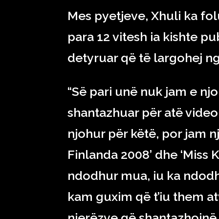
Mes pyetjeve, Xhuli ka fol
para 12 vitesh ia kishte pu
detyruar që të largohej nga
“Së pari unë nuk jam e njo
shantazhuar për atë vide
njohur për këtë, por jam nj
Finlanda 2008’ dhe ‘Miss 
ndodhur mua, iu ka ndod
kam guxim që t’iu them at
njerëzve që shantazhojnë 