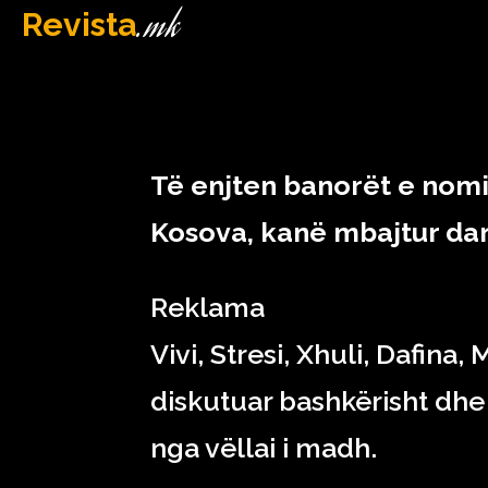
.mk
Revista
MAQEDONI
February 10, 2023
Të enjten banorët e nomi
Kosova, kanë mbajtur da
Reklama
Vivi, Stresi, Xhuli, Dafina
diskutuar bashkërisht dhe 
nga vëllai i madh.