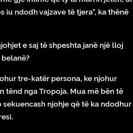
s iu ndodh vajzave të tjera”, ka thënë
ohjet e saj të shpeshta janë një lloj
n belanë?
ohur tre-katër persona, ke njohur
-in tënd nga Tropoja. Mua më bën të
ëto sekuencash njohje që të ka ndodhur
resi.