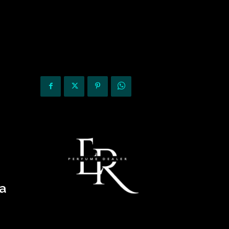
KURIOZITETE
OPINIONE
ra