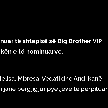
RAJONI & BOTA
TEKNOLOGJIA
SHOWBIZ
SPORT
nuar të shtëpisë së Big Brother VIP
rkën e të nominuarve.
, Melisa, Mbresa, Vedati dhe Andi kanë
i janë përgjigjur pyetjeve të përpilua