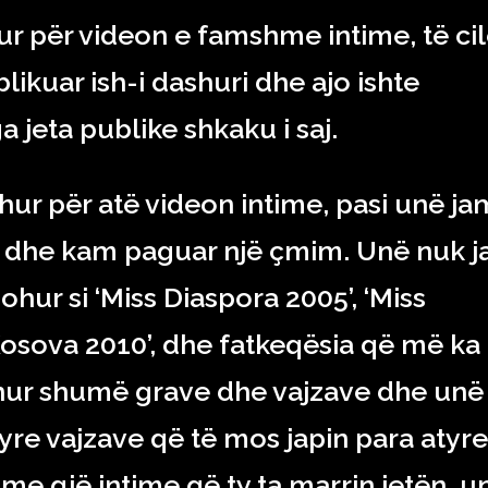
ur për videon e famshme intime, të ci
blikuar ish-i dashuri dhe ajo ishte
 jeta publike shkaku i saj.
hur për atë videon intime, pasi unë ja
o dhe kam paguar një çmim. Unë nuk 
ohur si ‘Miss Diaspora 2005’, ‘Miss
Kosova 2010’, dhe fatkeqësia që më ka
hur shumë grave dhe vajzave dhe unë
yre vajzave që të mos japin para atyre
me gjë intime që ty ta marrin jetën, u