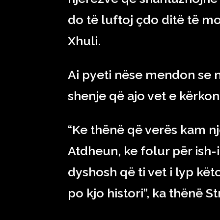
do të luftoj çdo ditë të mo
Xhuli.
Ai pyeti nëse mendon se nj
shenje që ajo vet e kërko
“Ke thënë që verës kam nj
Atdheun, ke folur për ish
dyshosh që ti vet i lyp k
po kjo histori”, ka thënë St