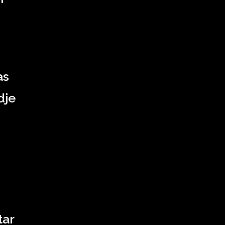
as
dje
tar