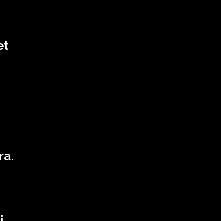
et
ra.
i