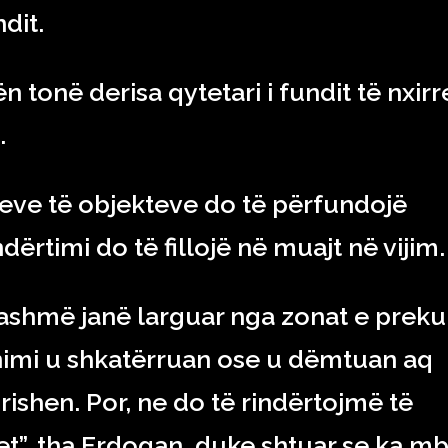
ndit.
tonë derisa qytetari i fundit të nxirr
.
ëmeve të objekteve do të përfundojë
dërtimi do të fillojë në muajt në vijim.
tashmë janë larguar nga zonat e preku
nimi u shkatërruan ose u dëmtuan aq
ishen. Por, ne do të rindërtojmë të
et”, tha Erdogan, duke shtuar se ka mb