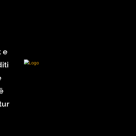
KURIOZITETE
OPINIONE
 e
iti
e
ë
tur