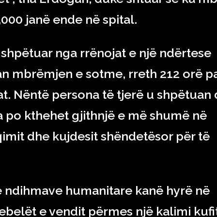
000 janë ende në spital.
 shpëtuar nga rrënojat e një ndërtese
n mbrëmjen e sotme, rreth 212 orë p
at. Nëntë persona të tjerë u shpëtuan 
a po kthehet gjithnjë e më shumë në
qimit dhe kujdesit shëndetësor për të
të ndihmave humanitare kanë hyrë në
ebelët e vendit përmes një kalimi kufi