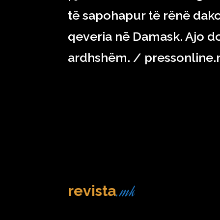
të sapohapur të rënë da
qeveria në Damask. Ajo do 
ardhshëm. / pressonline
.mk
revista