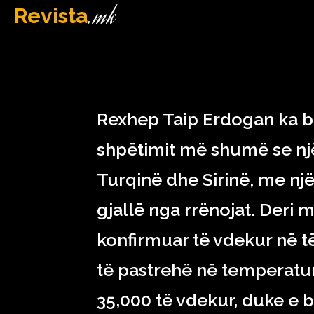
.mk
Revista
MAQEDONI
February 15, 2023
Rexhep Taip Erdogan ka bë
shpëtimit më shumë se një
Turqinë dhe Sirinë, me një
gjallë nga rrënojat. Deri 
konfirmuar të vdekur në t
të pastrehë në temperatur
35,000 të vdekur, duke e 