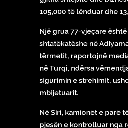
105,000 të lënduar dhe 13,
Një grua 77-vjeçare është
shtatëkatëshe në Adiyama
tërmetit, raportojnë medi
në Turqi, ndërsa vëmendj
sigurimin e strehimit, ush
mbijetuarit.
Në Siri, kamionët e parë 
pjesën e kontrolluar nga r