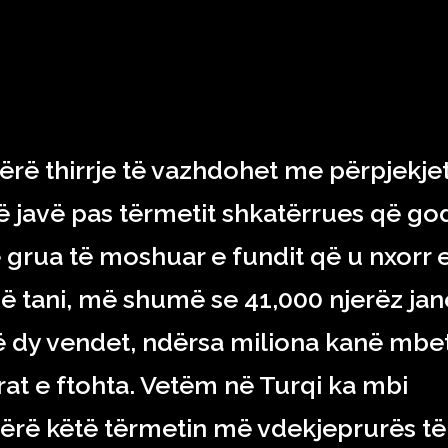
RAJONI & BOTA
TEKNOLOGJIA
SHOWBIZ
SPORT
rë thirrje të vazhdohet me përpjekjet
 javë pas tërmetit shkatërrues që god
 grua të moshuar e fundit që u nxorr 
më tani, më shumë se 41,000 njerëz jan
ë dy vendet, ndërsa miliona kanë mbe
at e ftohta. Vetëm në Turqi ka mbi
bërë këtë tërmetin më vdekjeprurës të