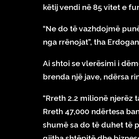
këtij vendi në 85 vitet e fu
“Ne do të vazhdojmë punën 
nga rrënojat”, tha Erdogan
Ai shtoi se vlerësimi i d
brenda një jave, ndërsa rin
“Rreth 2.2 milionë njerëz 
Rreth 47,000 ndërtesa ba
shumë sa do të duhet të pr
gjitha shtëpitë dhe biznes