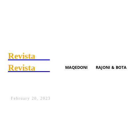
Revista
.mk
Revista
.mk
MAQEDONI
RAJONI & BOTA
Së shpejti fillon trajnimi i p
February 20, 2023
Sot në Agjencinë e Zbatimit të Gjuhës t
mbulojnë detyrën e përkthyesit apo të red