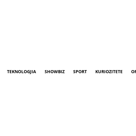
TEKNOLOGJIA
SHOWBIZ
SPORT
KURIOZITETE
O
ërkthyesve dhe i redaktorëve t
ë RMV-së (AZGj) u mbajt takimi bashkërend
aktorit në institucionet publike.