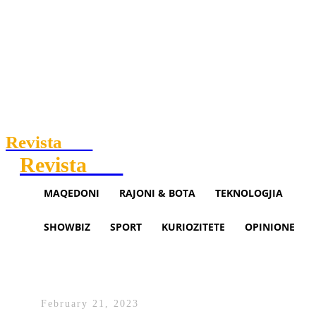
Revista
.mk
Revista
.mk
MAQEDONI
RAJONI & BOTA
TEKNOLOGJIA
SHOWBIZ
SPORT
KURIOZITETE
OPINIONE
Çështjen Llatas – Llazarov e
merr në dorë Prokuroria
February 21, 2023