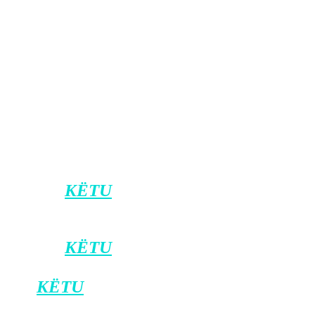
merrnin dyfishin e rrogës që marrin çdo
muaj sot. Kurse ky shtrohet në darka,
10 mijë euro darka. 10 mijë euro me
rrogën e tij janë sa rroga e 7-8 muajve.
A mundet një kryeministër t’i lejojë
vetes një shpenzim të tillë? Një
kryeministër që vjedh, i lejon vetes çdo
gjë”, përfundoi Berisha.
Klikoni
KËTU
për t’u bërë pjesë e kanalit
zyrtar të Klan Kosovës në Viber.
Klikoni
KËTU
për ta shkarkuar
aplikacionin e Klan Kosovës në Android,
dhe
KËTU
për iOS.