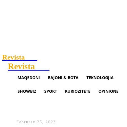
Revista
.mk
Revista
.mk
MAQEDONI
RAJONI & BOTA
TEKNOLOGJIA
SHOWBIZ
SPORT
KURIOZITETE
OPINIONE
Kuvend: Nxehet debati – akuza
për ofendime, sulme fizike!
February 25, 2023