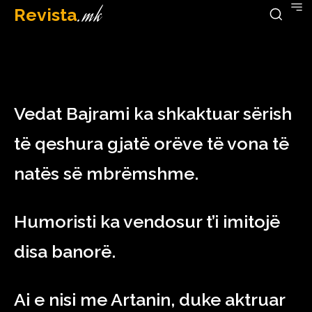
Revista
.mk
February 27, 2023
Vedat Bajrami ka shkaktuar sërish
të qeshura gjatë orëve të vona të
natës së mbrëmshme.
Humoristi ka vendosur t’i imitojë
disa banorë.
Ai e nisi me Artanin, duke aktruar