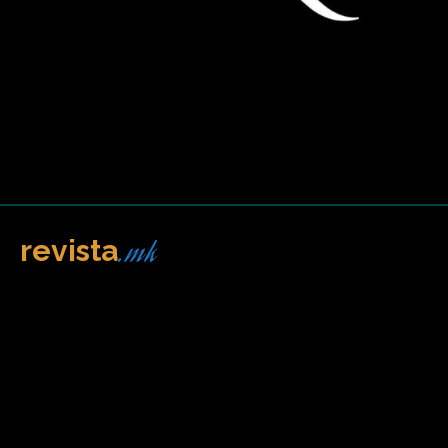
.mk
revista