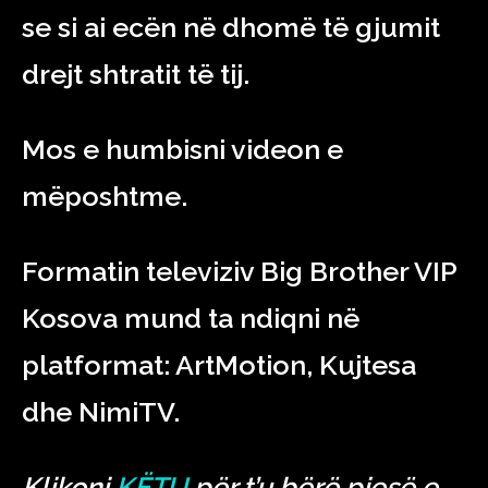
se si ai ecën në dhomë të gjumit
drejt shtratit të tij.
Mos e humbisni videon e
mëposhtme.
Formatin televiziv Big Brother VIP
Kosova mund ta ndiqni në
platformat: ArtMotion, Kujtesa
dhe NimiTV.
Klikoni
KËTU
për t’u bërë pjesë e