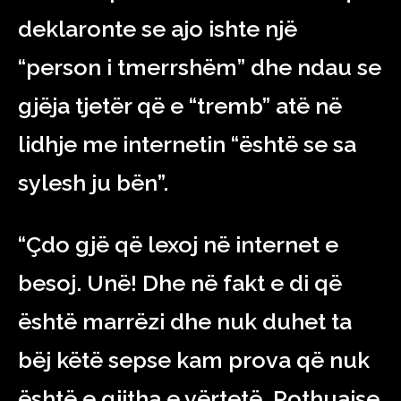
deklaronte se ajo ishte një
“person i tmerrshëm” dhe ndau se
gjëja tjetër që e “tremb” atë në
lidhje me internetin “është se sa
sylesh ju bën”.
“Çdo gjë që lexoj në internet e
besoj. Unë! Dhe në fakt e di që
është marrëzi dhe nuk duhet ta
bëj këtë sepse kam prova që nuk
është e gjitha e vërtetë. Pothuajse