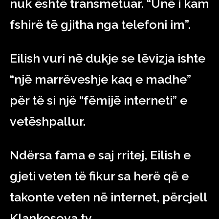
nuk është transmetuar. “Unë i kam
fshirë të gjitha nga telefoni im”.
Eilish vuri në dukje se lëvizja ishte
“një marrëveshje kaq e madhe”
për të si një “fëmijë interneti” e
vetëshpallur.
Ndërsa fama e saj rritej, Eilish e
gjeti veten të fikur sa herë që e
takonte veten në internet, përcjell
Klankosova.tv