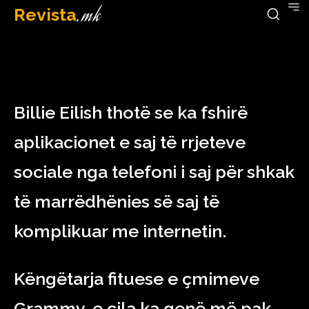
Revista
.mk
March 5, 2023
Billie Eilish thotë se ka fshirë
aplikacionet e saj të rrjeteve
sociale nga telefoni i saj për shkak
të marrëdhënies së saj të
komplikuar me internetin.
Këngëtarja fituese e çmimeve
Grammy, e cila ka qenë më pak