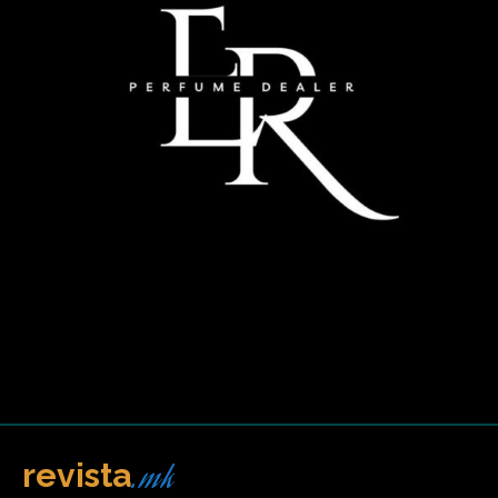
.mk
revista