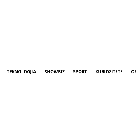
TEKNOLOGJIA
SHOWBIZ
SPORT
KURIOZITETE
O
en e Fushë Kosovës, reagon KO
ër Mbrojtjen e Fëmijëve ka reaguar për ras
shë Kosovë.