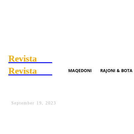
Revista
.mk
Revista
.mk
MAQEDONI
RAJONI & BOTA
Rasti i 3 vjeçarit në çerdh
September 19, 2023
Koalicioni i organizatave joqeveritare p
fizikisht në çerdhen “Gëzimi ynë” në Fu