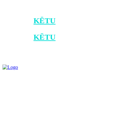
*Klikoni
KËTU
për t´u bërë pjesë e kana
*Klikoni
KËTU
për ta shkarkuar aplika