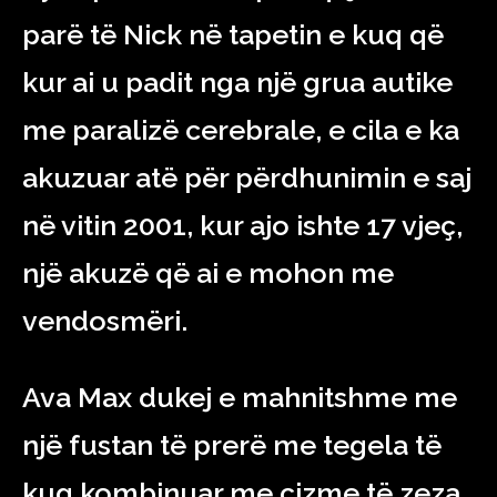
parë të Nick në tapetin e kuq që
kur ai u padit nga një grua autike
me paralizë cerebrale, e cila e ka
akuzuar atë për përdhunimin e saj
në vitin 2001, kur ajo ishte 17 vjeç,
një akuzë që ai e mohon me
vendosmëri.
Ava Max dukej e mahnitshme me
një fustan të prerë me tegela të
kuq kombinuar me çizme të zeza