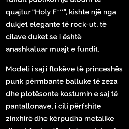
quajtur “Holy F***”, kishte një nga
dukjet elegante të rock-ut, të
cilave duket se i është
anashkaluar muajt e fundit.
Modeli i saj i flokëve të princeshës
punk përmbante balluke të zeza
dhe plotësonte kostumin e saj të
pantallonave, i cili përfshite
zinxhirë dhe kërpudha metalike