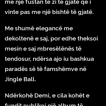
me një fustan të zi të gjatë që i
vinte pas me një bishtë të gjatë.
Me shumë elegancë me
dekoltenë e saj, por edhe theksoi
mesin e saj mbresëlënës të
tendosur, ndërsa ajo iu bashkua
paradës së të famshëmve në
Jingle Ball.
Ndërkohë Demi, e cila kohët e
fundit publikoi një album të