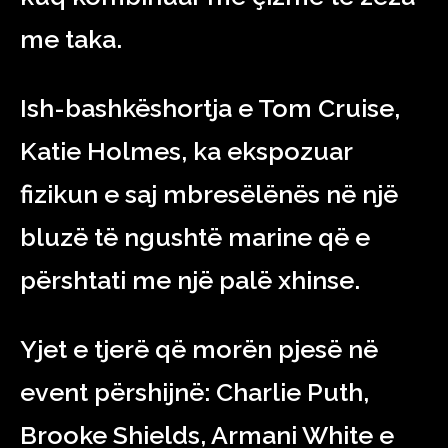
me taka.
Ish-bashkëshortja e Tom Cruise,
Katie Holmes, ka ekspozuar
fizikun e saj mbresëlënës në një
bluzë të ngushtë marine që e
përshtati me një palë xhinse.
Yjet e tjerë që morën pjesë në
event përshijnë: Charlie Puth,
Brooke Shields, Armani White e