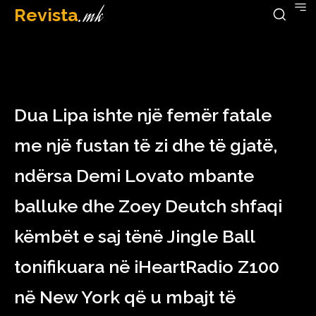
Revista
.mk
December 10, 2022
Dua Lipa ishte një femër fatale
me një fustan të zi dhe të gjatë,
ndërsa Demi Lovato mbante
balluke dhe Zoey Deutch shfaqi
këmbët e saj tënë Jingle Ball
tonifikuara në iHeartRadio Z100
në New York që u mbajt të