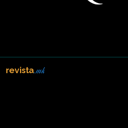
.mk
revista