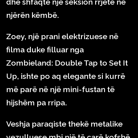
dhe shfaqte një seksion rrjete në
njërën këmbë.
Zoey, një prani elektrizuese në
filma duke filluar nga
Zombieland: Double Tap to Set It
Up, ishte po aq elegante si kurrë
më parë në një mini-fustan të
hijshëm pa rripa.
Veshja paraqiste thekë metalike
vezulluese mbi një të çarë kofshë