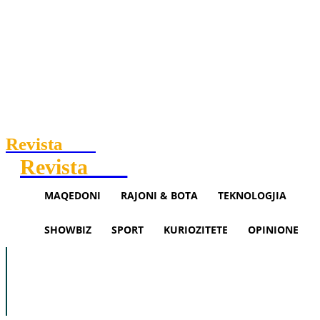
Revista
.mk
Revista
.mk
Maqedoni
BDI:
MAQEDONI
RAJONI & BOTA
TEKNOLOGJIA
Ja
dëshmia
SHOWBIZ
SPORT
KURIOZITETE
OPINIONE
për
Maqedoni
Rajoni & Bota
Teknologjia
Kryeministrin,
akuzat
Showbiz
Sport
Opinione
e