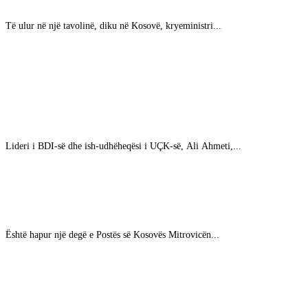
Të ulur në një tavolinë, diku në Kosovë, kryeministri...
Ali Ahmeti i dërgon telegram ngushëllimi familjes
Vishi për ndarjen nga jeta të veprimtarit të LPK-
së, Smajl Vishi
Lideri i BDI-së dhe ish-udhëheqësi i UÇK-së, Ali Ahmeti,...
Hapet dega e Postës së Kosovës në veri
Është hapur një degë e Postës së Kosovës Mitrovicën...
Ndihmës-sekretari i përgjithshëm i NATO-s vjen
sot në Kosovë