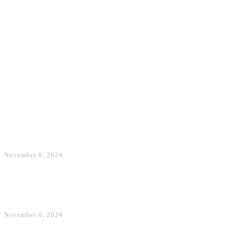
harmonisë multietnike në institucionet
publike!
Sport
Pa Rashicën por me Muçin në
formacion, Beshiktashi synon të
fitojë ndaj Malmos së Makollit
November 6, 2024
Futbollistët e Barcelonës pritet të
‘vallëzojnë’ sonte në Beograd
November 6, 2024