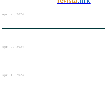
revista
.mk
mund të dërgoni mesazhe edhe
pa internet
April 25, 2024
Kamionçina e re nga Kia shihet
duke u testuar në rrugët e
SHBA-së
April 22, 2024
Çfarë bën inteligjenca e
përmirësuar artificiale e
WhatsApp, Instagram,
Facebook dhe Messenger
April 19, 2024