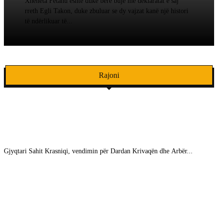
Xheneta Fetahu është duke bërë bujë me deklaratat e saj
rreth Egli Takon, duke zbuluar se dy vajzat kanë një histori
të ndërlikuar të...
Rajoni
Vrasja e Marigona Osmanit: Gjyqtari vonon “kot”
aktgjykimin me shkrim
Gjyqtari Sahit Krasniqi, vendimin për Dardan Krivaqën dhe Arbër...
Ekskluzive: Albin Kurti në tavolinë me Goran
Vasiljeviç, të dyshuarin si bashkëpunëtor i BIA-s – 
njëjti është punësuar edhe në Ministri te Liburn...