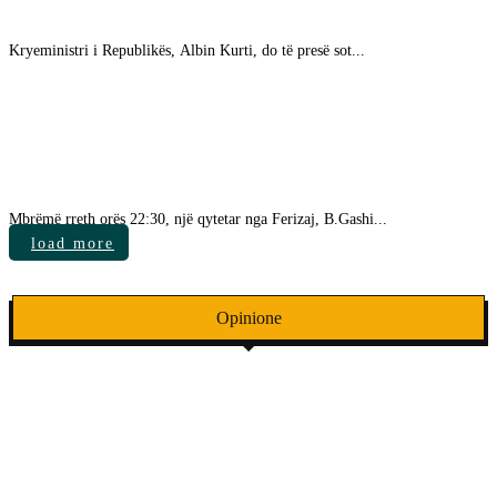
Kryeministri i Republikës, Albin Kurti, do të presë sot...
Gjesti fantastik i një 16 vjeçari në Ferizaj: E gjen
kuletën me plot para dhe e dorëzon në polici
Mbrëmë rreth orës 22:30, një qytetar nga Ferizaj, B.Gashi...
load more
Opinione
Shaolli: Ndryshimi ishte loja jonë për
pushtet!
Heqja e Balanserit, Selami: Prishje e