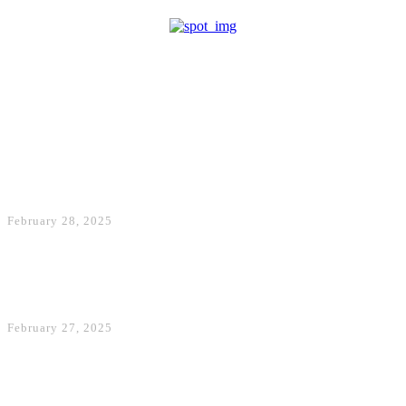
Maqedoni
BDI: Ja dëshmia për
Kryeministrin, akuzat e
bashkëpuntorit tuaj të ngushtë
ndaj Izet Mexhitit për
korrupsion
February 28, 2025
BDI: Ofendimi i Sarana Ademit,
jo i rastësishëm
February 27, 2025
BDI: Betoni dhe Korrupsioni po