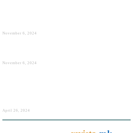
Atletico e Simeones po vuan në
‘Champions’, sonte një sfidë
tjetër e vështirë ndaj PSG
November 6, 2024
“Spartanët” shqiptarë të Pragës
sonte kërkojnë 3 pikë të reja në
Champions League
November 6, 2024
Bota
Honor 200 Lite tashmë zyrtar në
Evropë
April 26, 2024
Shumë shpejt, në WhatsApp