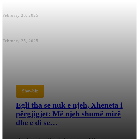
Mbytin Çairin – Kush do të
Mbajë Përgjegjësi?
February 26, 2025
BDI: Ku përfunduan 1.2 milionë
euro të qytetarëve të Çairit
February 25, 2025
Showbiz
Egli tha se nuk e njeh, Xheneta i
përgjigjet: Më njeh shumë mirë
dhe e di se…