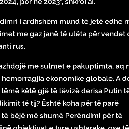
024, por në 2023”, shkroi ai.
dimri i ardhshëm mund të jetë edhe 
nizimet me gaz janë të ulëta për vendet
nti rus.
 vazhdojë me sulmet e pakuptimta, aq
e hemorragjia ekonomike globale. A d
 lëmë këtë gjë të lëvizë derisa Putin t
dikimit të tij? Është koha për të parë
d të bëjë më shumë Perëndimi për të
ijnë objektivat e tyre ushtarake, ose të