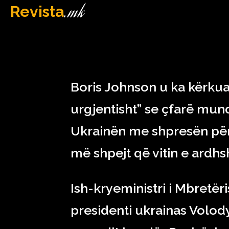
.mk
Revista
MAQEDONI
December 10, 2022
Boris Johnson u ka kërku
urgjentisht” se çfarë mu
Ukrainën me shpresën për 
më shpejt që vitin e ardh
Ish-kryeministri i Mbretëri
presidenti ukrainas Volody