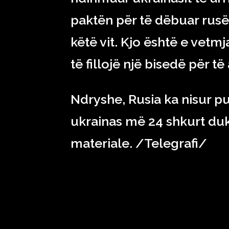
paktën për të dëbuar rusët
këtë vit. Kjo është e vet
të fillojë një bisedë për t
Ndryshe, Rusia ka nisur pu
ukrainas më 24 shkurt du
materiale. /Telegrafi/