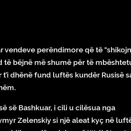
RAJONI & BOTA
TEKNOLOGJIA
SHOWBIZ
SPORT
ar vendeve perëndimore që të “shikoj
nd të bëjnë më shumë për të mbështet
t’i dhënë fund luftës kundër Rusisë s
shëm.
së së Bashkuar, i cili u cilësua nga
myr Zelenskiy si një aleat kyç në luft