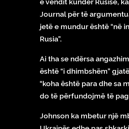
e vendit kundër Rusisë, ka
Journal për të argumentua
jetë e mundur është “në in
Rusia”.
Ai tha se ndërsa angazhim
është “i dhimbshëm” gjatë
“koha është para dhe sa m
do të përfundojmë të pag
Johnson ka mbetur një mb
Ukrainës edhe pas shkarki