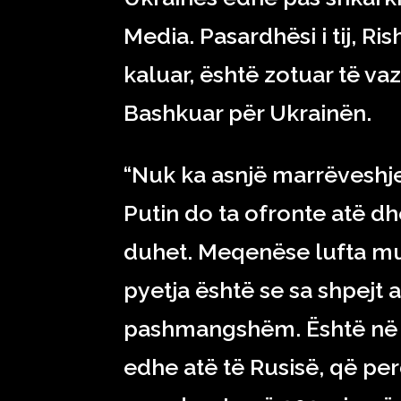
Media. Pasardhësi i tij, Rish
kaluar, është zotuar të v
Bashkuar për Ukrainën.
“Nuk ka asnjë marrëveshj
Putin do ta ofronte atë dh
duhet. Meqenëse lufta mu
pyetja është se sa shpejt 
pashmangshëm. Është në in
edhe atë të Rusisë, që perd