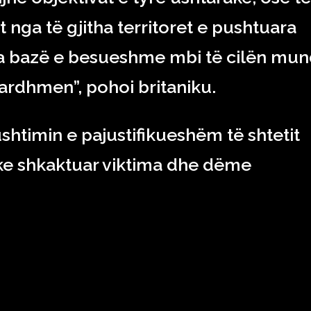
 nga të gjitha territoret e pushtuara
mja bazë e besueshme mbi të cilën mu
ë ardhmen”, pohoi britaniku.
shtimin e pajustifikueshëm të shtetit
ke shkaktuar viktima dhe dëme