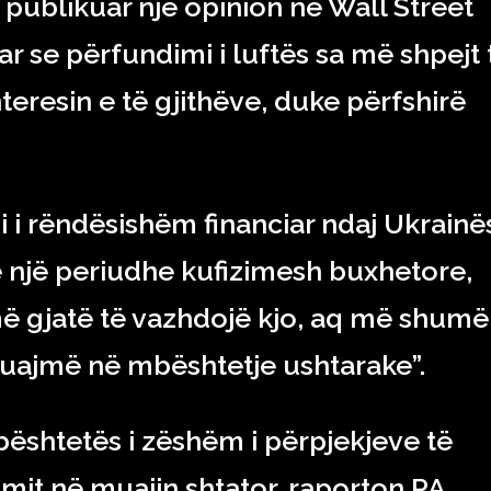
 publikuar një opinion në Wall Street
r se përfundimi i luftës sa më shpejt 
teresin e të gjithëve, duke përfshirë
i i rëndësishëm financiar ndaj Ukrainë
 një periudhe kufizimesh buxhetore,
ë gjatë të vazhdojë kjo, aq më shumë
uajmë në mbështetje ushtarake”.
ështetës i zëshëm i përpjekjeve të
mit në muajin shtator, raporton PA