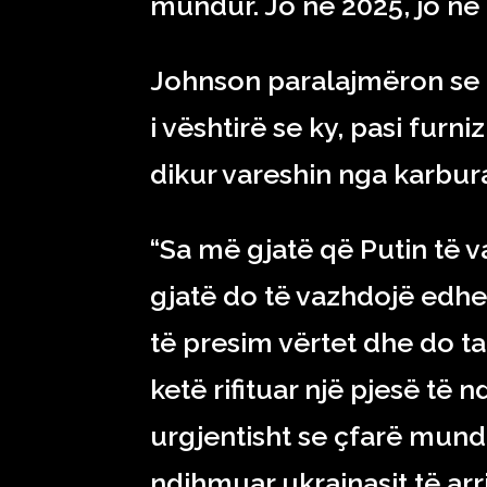
mundur. Jo në 2025, jo në 2
Johnson paralajmëron se 
i vështirë se ky, pasi fur
dikur vareshin nga karbura
“Sa më gjatë që Putin të
gjatë do të vazhdojë edh
të presim vërtet dhe do ta
ketë rifituar një pjesë të n
urgjentisht se çfarë mun
ndihmuar ukrainasit të arr