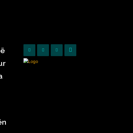
KURIOZITETE
OPINIONE
në
ur
a
ën