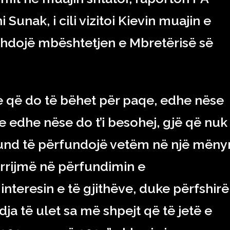
i Sunak, i cili vizitoi Kievin muajin e
azhdojë mbështetjen e Mbretërisë së
e që do të bëhet për paqe, edhe nëse
e edhe nëse do t’i besohej, gjë që nuk
nd të përfundojë vetëm në një mëny
arrijmë në përfundimin e
teresin e të gjithëve, duke përfshirë
ja të ulet sa më shpejt që të jetë e