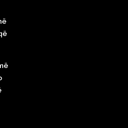
më
 që
 më
o
ë