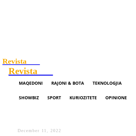
Revista
.mk
Revista
.mk
MAQEDONI
RAJONI & BOTA
TEKNOLOGJIA
SHOWBIZ
SPORT
KURIOZITETE
OPINIONE
Albin Kurti po ndjell luftë me
Serbinë
December 11, 2022