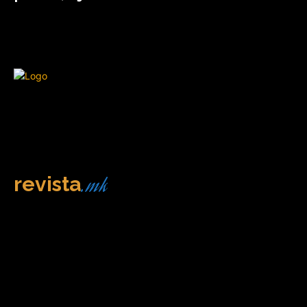
.mk
revista