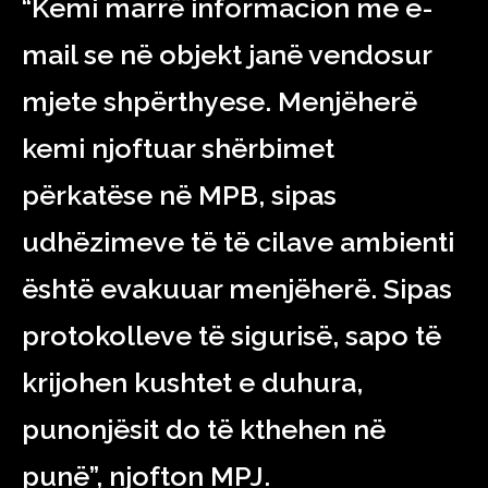
“Kemi marrë informacion me e-
mail se në objekt janë vendosur
mjete shpërthyese. Menjëherë
kemi njoftuar shërbimet
përkatëse në MPB, sipas
udhëzimeve të të cilave ambienti
është evakuuar menjëherë. Sipas
protokolleve të sigurisë, sapo të
krijohen kushtet e duhura,
punonjësit do të kthehen në
punë”, njofton MPJ.