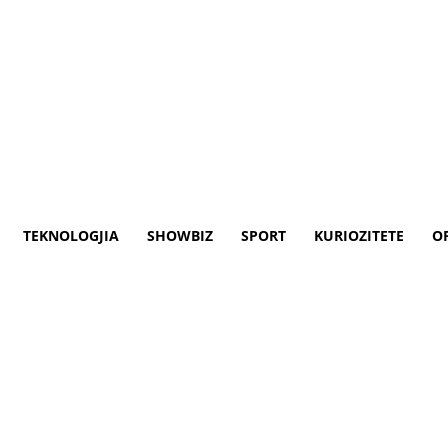
TEKNOLOGJIA
SHOWBIZ
SPORT
KURIOZITETE
O
 Shotës i publikohet fotoja nu
Kabashin për veshjen e saj, duke i thënë 