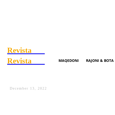
Revista
.mk
Revista
.mk
MAQEDONI
RAJONI & BOTA
E kritikoi Anën për thithkat,
December 13, 2022
Shota Baraliu e ka kritikuar mbrëmë Ana 
bën të ndihet keq.