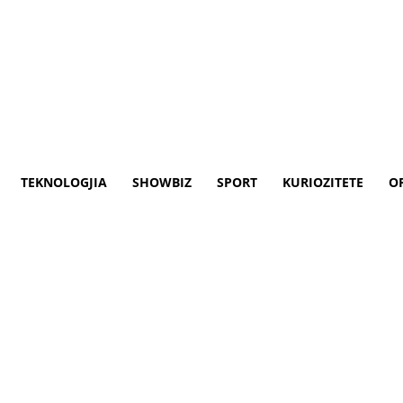
& Bota
Teknologjia
Showbiz
Sport
Opinione
TEKNOLOGJIA
SHOWBIZ
SPORT
KURIOZITETE
O
q ëndrrën argjentinase përba