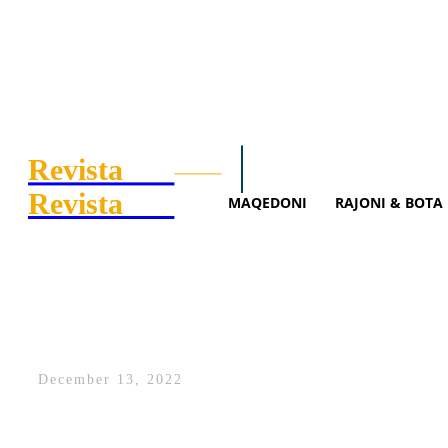
Revista
.mk
Search
Maqedoni
Rajoni 
Revista
.mk
MAQEDONI
RAJONI & BOTA
Koha për lavdi/ Messi udhëhe
December 13, 2022