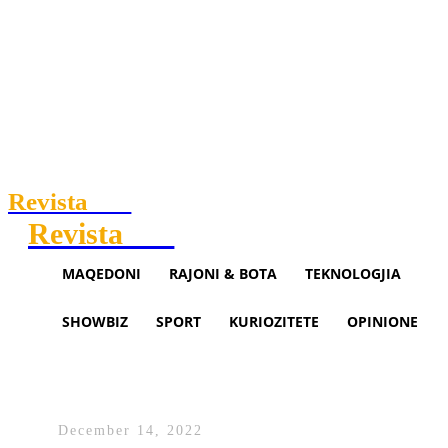
Revista
.mk
Revista
.mk
MAQEDONI
RAJONI & BOTA
TEKNOLOGJIA
SHOWBIZ
SPORT
KURIOZITETE
OPINIONE
Drilon Iseni: Me ndërtimin e
Korridorit 8, merr hov ekonomi
December 14, 2022