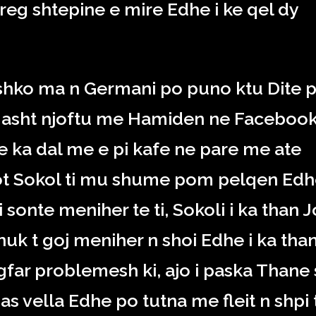
reg shtepine e mire Edhe i ke qel dy
hko ma n Germani po puno ktu Dite 
eg asht njoftu me Hamiden ne Faceboo
he ka dal me e pi kafe ne pare me ate
thot Sokol ti mu shume pom pelqen Ed
sonte meniher te ti, Sokoli i ka than J
 nuk t goj meniher n shoi Edhe i ka tha
far problemesh ki, ajo i paska Thane 
s vella Edhe po tutna me fleit n shpi 