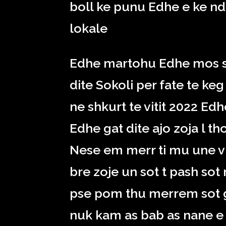
boll ke punu Edhe e ke nd
lokale
Edhe martohu Edhe mos s
dite Sokoli per fate te k
ne shkurt te vitit 2022 Ed
Edhe gat dite ajo zoja l 
Nese em merr ti mu une vi 
bre zoje un sot t pash sot
pse pom thu merrem sot g
nuk kam as bab as nane e a