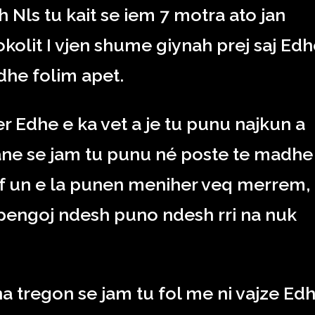
h Nls tu kait se iem 7 motra ato jan
olit I vjen shume giynah prej saj Edh
dhe folim apet.
r Edhe e ka vet a je tu punu najkun a
thane se jam tu punu né poste te madhe
qef un e la punen meniher veq merrem,
t pengoj ndesh puno ndesh rri na nuk
na tregon se jam tu fol me ni vajze Ed