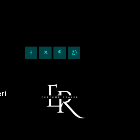
KURIOZITETE
OPINIONE
ri