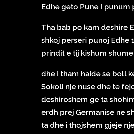
Edhe geto Pune I punum 
Tha bab po kam deshire E
shkoj perseri punoj Edhe 1
prindit e tij kishum shume
dhe i tham haide se boll k
Sokoli nje nuse dhe te f
deshiroshem ge ta shohim
erdh prej Germanise ne s
ta dhe i thojshem gjeje nj