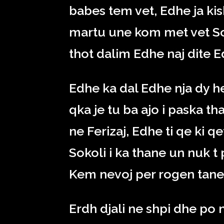
babes tem vet, Edhe ja kis
martu une kom met vet Sok
thot dalim Edhe naj dite E
Edhe ka dal Edhe nja dy he
qka je tu ba ajo i paska 
ne Ferizaj, Edhe ti qe ki 
Sokoli i ka thane un nuk 
Kem nevoj per rogen tane
Erdh djali ne shpi dhe po 