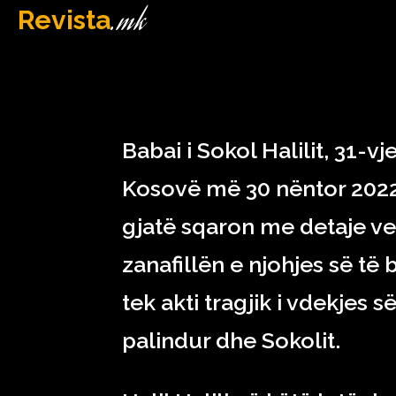
.mk
Revista
MAQEDONI
December 14, 2022
Babai i Sokol Halilit, 31-v
Kosovë më 30 nëntor 2022 
gjatë sqaron me detaje vers
zanafillën e njohjes së të
tek akti tragjik i vdekjes 
palindur dhe Sokolit.