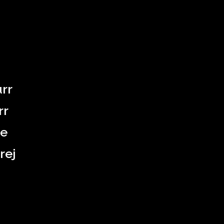
rr
rr
te
rej