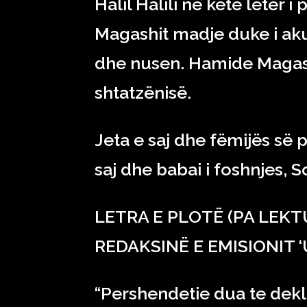
Halil Halili në këtë letër
Magashit madje duke i akuz
dhe nusen. Hamide Magashi
shtatzënisë.
Jeta e saj dhe fëmijës së 
saj dhe babai i foshnjes, So
LETRA E PLOTË (PA LEKT
REDAKSINË E EMISIONIT ‘
“Pershendetie dua te dekla