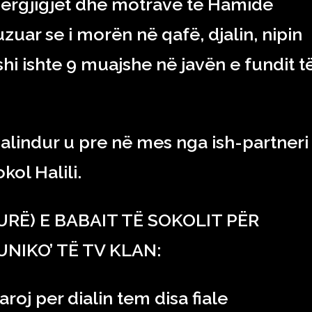
 i përgjigjet dhe motrave të Hamide
uar se i morën në qafë, djalin, nipin
 ishte 9 muajshe në javën e fundit t
palindur u pre në mes nga ish-partneri 
kol Halili.
URË) E BABAIT TË SOKOLIT PËR
UNIKO’ TË TV KLAN:
roj per dialin tem disa fiale