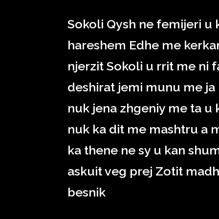
Sokoli Qysh ne femijeri u k
hareshem Edhe me kerkan 
njerzit Sokoli u rrit me n
deshirat jemi munu me ja
nuk jena zhgeniy me ta u k
nuk ka dit me mashtru a m
ka thene ne sy u kan shum
askuit veg prej Zotit madh
besnik