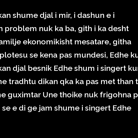
an shume djal i mir, i dashun e i
problem nuk ka ba, gith i ka desht
i familje ekonomikisht mesatare, githa
 plotesu se kena pas mundesi, Edhe ku
an djal besnik Edhe shum i singert ku
e tradhtu dikan qka ka pas met than 
e guximtar Une thoike nuk frigohna p
 se e di ge jam shume i singert Edhe