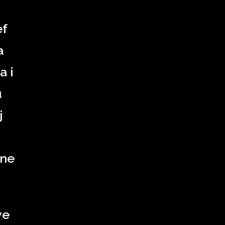
ef
a
a i
u
j
 ne
ve