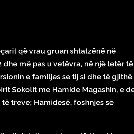
RAJONI & BOTA
TEKNOLOGJIA
SHOWBIZ
SPORT
jeçarit që vrau gruan shtatzënë në
dhe më pas u vetëvra, në një letër të
ionin e familjes se tij si dhe të gjithë
 birit Sokolit me Hamide Magashin, e de
së të treve; Hamidesë, foshnjes së