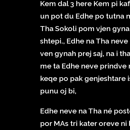
Kem dal 3 here Kem pi ka
un pot du Edhe po tutna m
Tha Sokoli pom vjen gynah 
shtepi., Edhe na Tha neve
ven gynah prej saj, na i th
me ta Edhe neve prindve 
keqe po pak genjeshtare is
punu oj bi,
Edhe neve na Tha né poste
por MAs tri kater oreve ni 