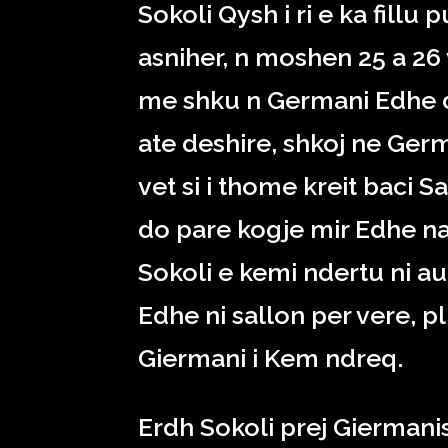
Sokoli Qysh i ri e ka fill
asniher, n moshen 25 a 2
me shku n Germani Edhe d
ate deshire, shkoj ne Germ
vet si i thome kreit baci S
do pare kogje mir Edhe naj
Sokoli e kemi ndertu ni aut
Edhe ni sallon per vere, plu
Giermani i Kem ndreq.
Erdh Sokoli prej Giermani