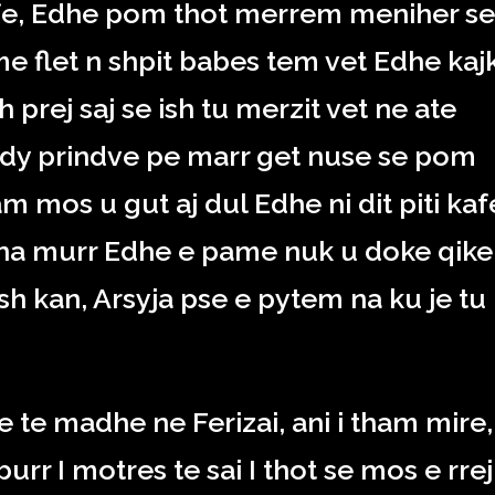
fe, Edhe pom thot merrem meniher se
e flet n shpit babes tem vet Edhe kaj
prej saj se ish tu merzit vet ne ate
 dy prindve pe marr get nuse se pom
am mos u gut aj dul Edhe ni dit piti kaf
na murr Edhe e pame nuk u doke qike
h kan, Arsyja pse e pytem na ku je tu
 te madhe ne Ferizai, ani i tham mire,
burr I motres te sai I thot se mos e rrej