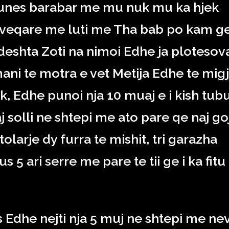
u punes barabar me mu nuk mu ka hjek
6 veqare me luti me Tha bab po kam g
eshta Zoti na nimoi Edhe ja plotesov
ani te motra e vet Metija Edhe te migj
ak, Edhe punoi nja 10 muaj e i kish tub
 solli ne shtepi me ato pare qe naj go
olarje dy furra te mishit, tri garazha
s 5 ari serre me pare te tii ge i ka fitu
s Edhe nejti nja 5 muj ne shtepi me ne