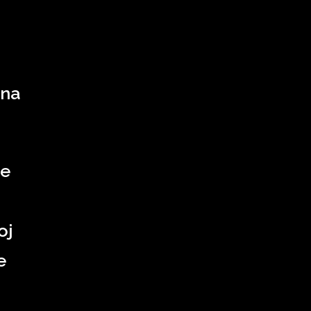
 na
je
oj
e