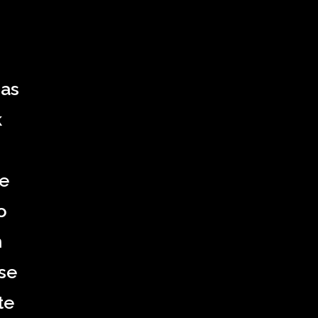
pas
k
he
o
n
se
te