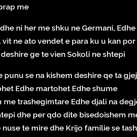
prap me
dhe ni her me shku ne Germani, Edhe
 vit ne ato vendet e para ku u kan por
 deshire ge te vien Sokoli ne shtepi
e punu se na kishem deshire qe ta gje
ejohet Edhe martohet Edhe shume
 me trashegimtare Edhe djali na degj
htepi dhe per qdo dite bisedoishem m
e nuse te mire dhe Krijo familie se tash