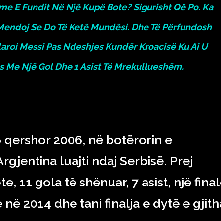
Ime E Fundit Në Një Kupë Bote? Sigurisht Që Po. Ka
Mendoj Se Do Të Ketë Mundësi. Dhe Të Përfundosh
aroi Messi Pas Ndeshjes Kundër Kroacisë Ku Ai U
es Me Një Gol Dhe 1 Asist Të Mrekullueshëm.
6 qershor 2006, në botërorin e
rgjentina luajti ndaj Serbisë. Prej
e, 11 gola të shënuar, 7 asist, një fina
ë 2014 dhe tani finalja e dytë e gjith