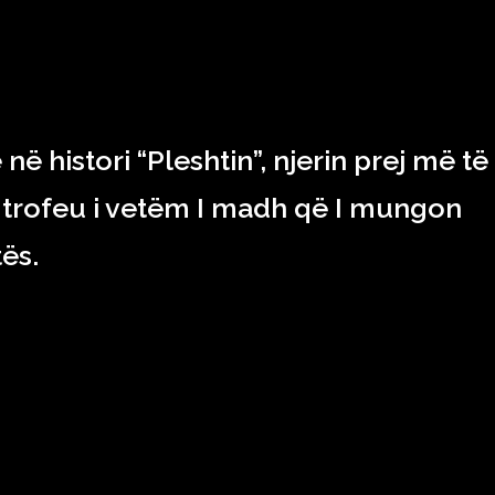
ë histori “Pleshtin”, njerin prej më të
lit trofeu i vetëm I madh që I mungon
ës.