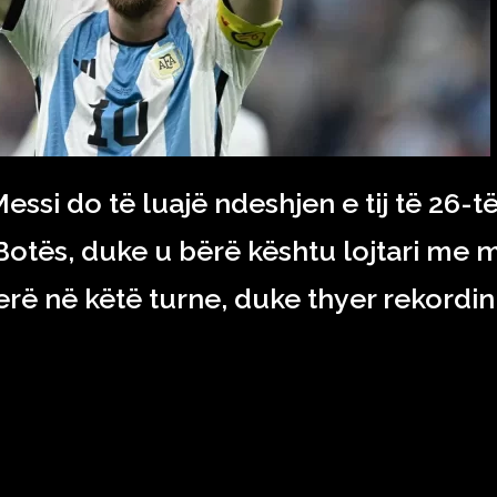
essi do të luajë ndeshjen e tij të 26-t
Botës, duke u bërë kështu lojtari me 
ë në këtë turne, duke thyer rekordin