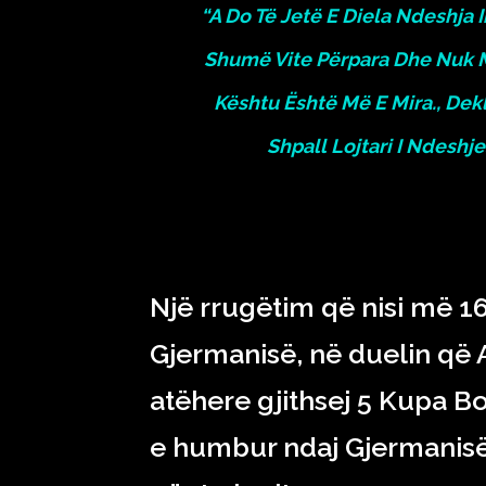
“A Do Të Jetë E Diela Ndeshja 
Shumë Vite Përpara Dhe Nuk 
Kështu Është Më E Mira.,
Dekl
Shpall Lojtari I Ndeshj
Një rrugëtim që nisi më 1
Gjermanisë, në duelin që A
atëhere gjithsej 5 Kupa Bot
e humbur ndaj Gjermanisë n