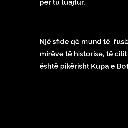
për tu luajtur.
Një sfide që mund të fusë n
mirëve të historise, të ci
është pikërisht Kupa e Bot