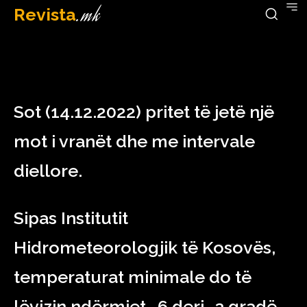
Revista
.mk
December 14, 2022
Sot (14.12.2022) pritet të jetë një
mot i vranët dhe me intervale
diellore.
Sipas Institutit
Hidrometeorologjik të Kosovës,
temperaturat minimale do të
lëvizin ndërmjet -6 deri -3 gradë