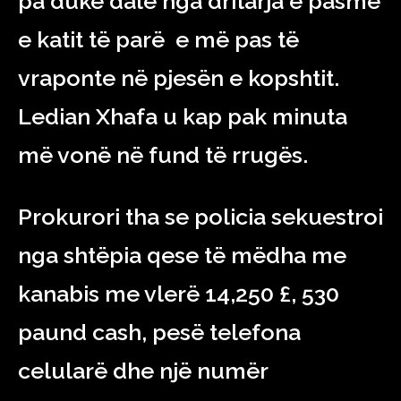
pa duke dalë nga dritarja e pasme
e katit të parë e më pas të
vraponte në pjesën e kopshtit.
Ledian Xhafa u kap pak minuta
më vonë në fund të rrugës.
Prokurori tha se policia sekuestroi
nga shtëpia qese të mëdha me
kanabis me vlerë 14,250 £, 530
paund cash, pesë telefona
celularë dhe një numër