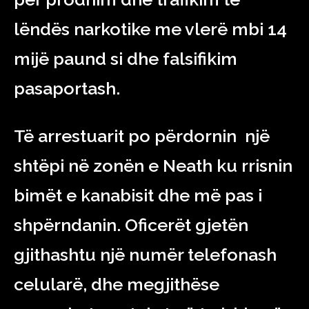
lëndës narkotike me vlerë mbi 14
mijë paund si dhe falsifikim
pasaportash.
Të arrestuarit po përdornin një
shtëpi në zonën e Neath ku rrisnin
bimët e kanabisit dhe më pas i
shpërndanin. Oficerët gjetën
gjithashtu një numër telefonash
celularë, dhe megjithëse