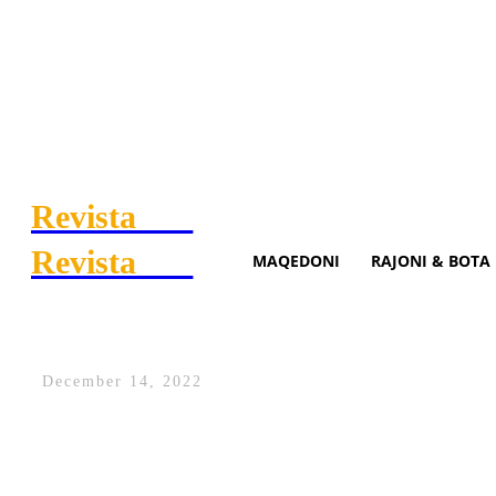
Revista
.mk
Revista
.mk
MAQEDONI
RAJONI & BOTA
Përsëri kërcënime për bombë 
December 14, 2022
Raportime të reja për bomba në shkollat 