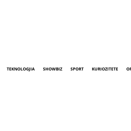
TEKNOLOGJIA
SHOWBIZ
SPORT
KURIOZITETE
O
në shkollat e Shkupit
​​e mesme në Shkup.