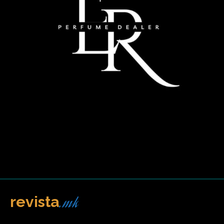
.mk
revista