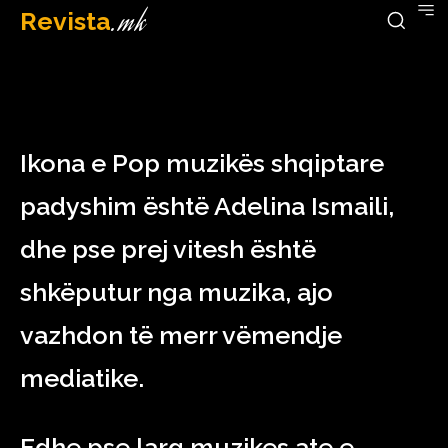
Revista
.mk
December 14, 2022
Ikona e Pop muzikës shqiptare
padyshim është Adelina Ismaili,
dhe pse prej vitesh është
shkëputur nga muzika, ajo
vazhdon të merr vëmendje
mediatike.
Edhe pse larg muzikes ate e