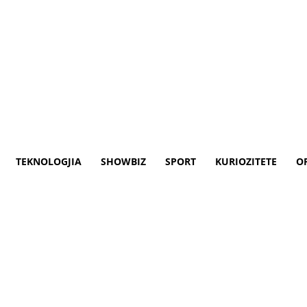
TEKNOLOGJIA
SHOWBIZ
SPORT
KURIOZITETE
O
oshe e ka humbur babain (VI
të cilët e bënë të shtrirë në sallonin e sht