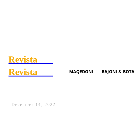
Revista
.mk
Revista
.mk
MAQEDONI
RAJONI & BOTA
Vivien zbulon se në çfarë m
December 14, 2022
Një bisedë në mes të Getinjos dhe Vivien, 
mos ishte edhe aq e gëzueshme.