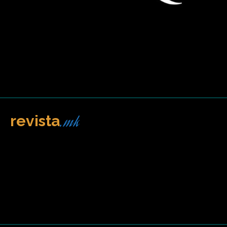
.mk
revista