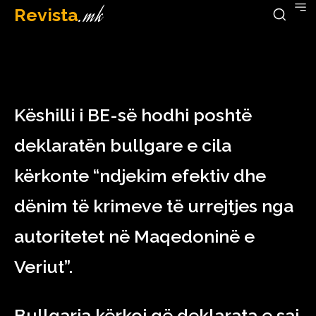
Revista
.mk
December 15, 2022
Këshilli i BE-së hodhi poshtë
deklaratën bullgare e cila
kërkonte “ndjekim efektiv dhe
dënim të krimeve të urrejtjes nga
autoritetet në Maqedoninë e
Veriut”.
Bullgaria kërkoi që deklarata e saj