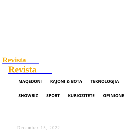
Revista
.mk
Revista
.mk
MAQEDONI
RAJONI & BOTA
TEKNOLOGJIA
SHOWBIZ
SPORT
KURIOZITETE
OPINIONE
Parlamenti në Bullgari rrëzon
emrin e Kryeministrit
December 15, 2022