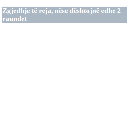
Zgjedhje të reja, nëse dështojnë edhe 2
raundet
Përpjekja e parë për formimin e
kabinetit qeveritar, dy muaj pas
zgjedhjeve në Bullgari, ka përfunduar
pa sukses. Partitë “Vazhdojmë me
ndryshimet”, “Rilindja”, Partia
Socialiste Bullgare dhe “Bullgaria
Demokratike” sot në Kuvendin
Kombëtar kanë votuar kundër
propozim-kabinetit të ri qeveritar, i
propozuar nga partia GERB. Partia e
Bojko Borisovit për kryeministër e
kandidoi Nikolaj Gabrovskin, por ai