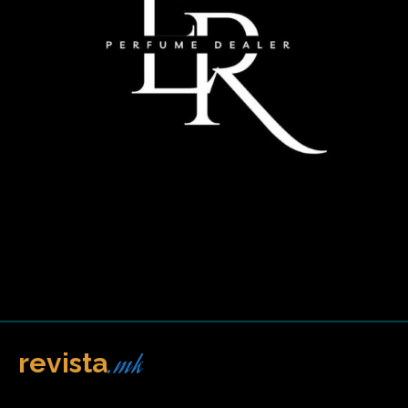
.mk
revista