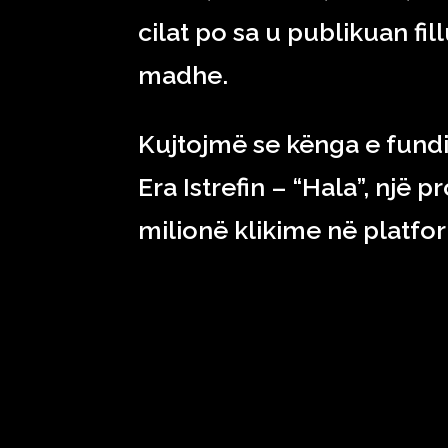
cilat po sa u publikuan fi
madhe.
Kujtojmë se kënga e fun
Era Istrefin – “Hala”, një
milionë klikime në platf