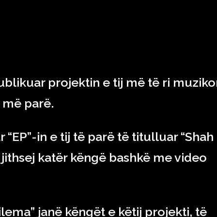
RAJONI & BOTA
TEKNOLOGJIA
SHOWBIZ
SPORT
blikuar projektin e tij më të ri muziko
ë më parë.
ar “EP”-in e tij të parë të titulluar “Shah
jithsej katër këngë bashkë me video
ilema” janë këngët e këtij projekti, të