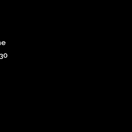
me
 30