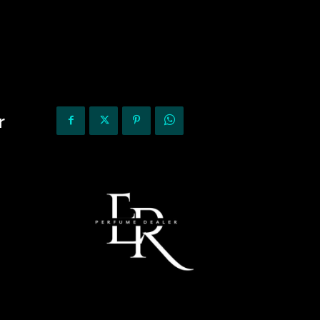
KURIOZITETE
OPINIONE
r