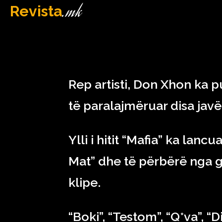
.mk
Revista
MAQEDONI
December 16, 2022
Rep artisti, Don Xhon ka pu
të paralajmëruar disa jav
Ylli i hitit “Mafia” ka lancu
Mat” dhe të përbërë nga g
klipe.
“Boki”, “Testom”, “Q*va”, “D