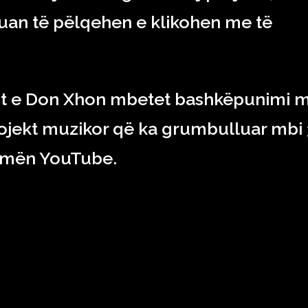
lluan të pëlqehen e klikohen me të
dit e Don Xhon mbetet bashkëpunimi 
 projekt muzikor që ka grumbulluar mbi
ormën YouTube.