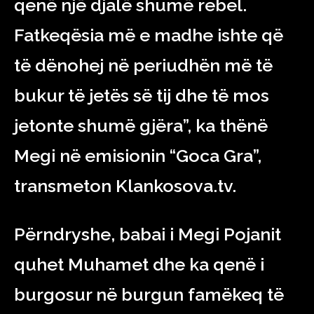
qenë një djalë shumë rebel.
Fatkeqësia më e madhe ishte që
të dënohej në periudhën më të
bukur të jetës së tij dhe të mos
jetonte shumë gjëra”, ka thënë
Megi në emisionin “Goca Gra”,
transmeton Klankosova.tv.
Përndryshe, babai i Megi Pojanit
quhet Muhamet dhe ka qenë i
burgosur në burgun famëkeq të