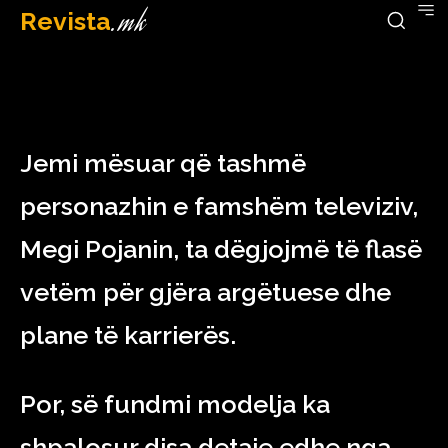
Revista
.mk
December 16, 2022
Jemi mësuar që tashmë
personazhin e famshëm televiziv,
Megi Pojanin, ta dëgjojmë të flasë
vetëm për gjëra argëtuese dhe
plane të karrierës.
Por, së fundmi modelja ka
shpalosur disa detaje edhe nga