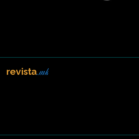
.mk
revista