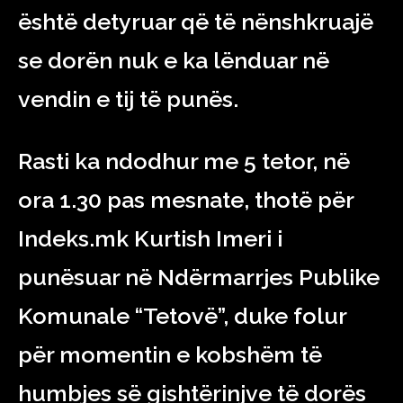
është detyruar që të nënshkruajë
se dorën nuk e ka lënduar në
vendin e tij të punës.
Rasti ka ndodhur me 5 tetor, në
ora 1.30 pas mesnate, thotë për
Indeks.mk Kurtish Imeri i
punësuar në Ndërmarrjes Publike
Komunale “Tetovë”, duke folur
për momentin e kobshëm të
humbjes së gishtërinjve të dorës