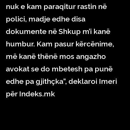
nuk e kam paraqitur rastin në
polici, madje edhe disa
dokumente në Shkup m’i kanë
humbur. Kam pasur kërcënime,
më kanë thënë mos angazho
avokat se do mbetesh pa punë
edhe pa gjithçka”, deklaroi Imeri
për Indeks.mk