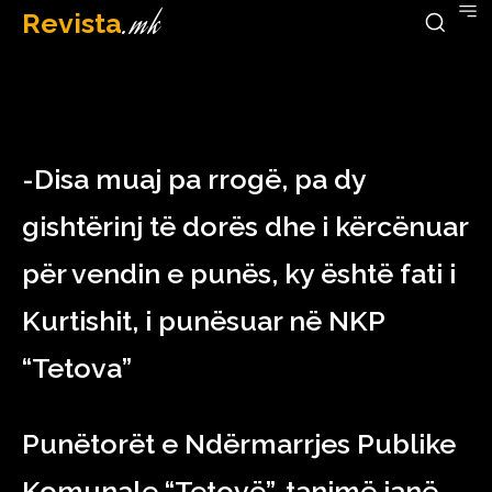
Revista
.mk
December 16, 2022
-Disa muaj pa rrogë, pa dy
gishtërinj të dorës dhe i kërcënuar
për vendin e punës, ky është fati i
Kurtishit, i punësuar në NKP
“Tetova”
Punëtorët e Ndërmarrjes Publike
Komunale “Tetovë”, tanimë janë