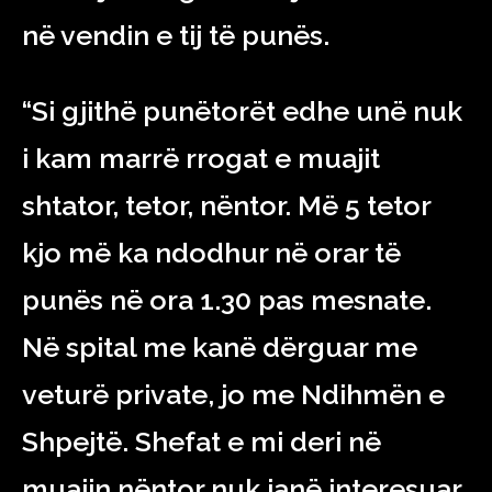
në vendin e tij të punës.
“Si gjithë punëtorët edhe unë nuk
i kam marrë rrogat e muajit
shtator, tetor, nëntor. Më 5 tetor
kjo më ka ndodhur në orar të
punës në ora 1.30 pas mesnate.
Në spital me kanë dërguar me
veturë private, jo me Ndihmën e
Shpejtë. Shefat e mi deri në
muajin nëntor nuk janë interesuar