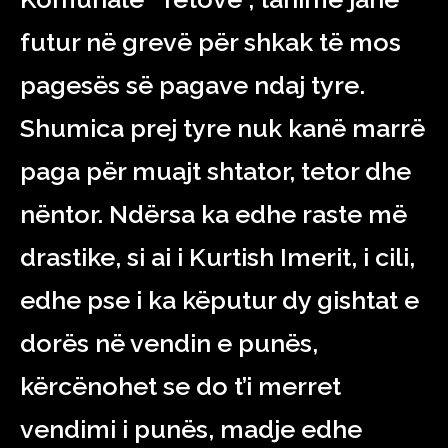
futur në grevë për shkak të mos
pagesës së pagave ndaj tyre.
Shumica prej tyre nuk kanë marrë
paga për muajt shtator, tetor dhe
nëntor. Ndërsa ka edhe raste më
drastike, si ai i Kurtish Imerit, i cili,
edhe pse i ka këputur dy gishtat e
dorës në vendin e punës,
kërcënohet se do t’i merret
vendimi i punës, madje edhe