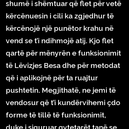
shumë i shëmtuar që flet për vetë
kërcënuesin i cili ka zgjedhur të
kërcënojë një punëtor krahu në
vend se t’i ndihmojë atij. Kjo flet
qartë për mënyrën e funksionimit
të Lëvizjes Besa dhe për metodat
që i aplikojnë për ta ruajtur
pushtetin. Megjithatë, ne jemi të
vendosur që t’i kundërvihemi çdo
forme të tillë të funksionimit,
duke i siguruar qytetarët tanë se