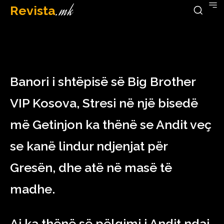
Revista
.mk
December 16, 2022
Banori i shtëpisë së Big Brother
VIP Kosova, Stresi në një bisedë
më Getinjon ka thënë se Andit veç
se kanë lindur ndjenjat për
Gresën, dhe atë në masë të
madhe.
Ai ka thënë së pëlqimi i Andit ndaj