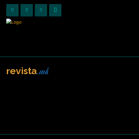
.mk
revista