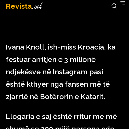
Revista
.mk
December 16, 2022
Ivana Knoll, ish-miss Kroacia, ka
festuar arritjen e 3 milionë
ndjekësve në Instagram pasi
është kthyer nga fansen më të
zjarrtë në Botërorin e Katarit.
Llogaria e saj është rritur me më
shumë se 200 mijë persona çdo