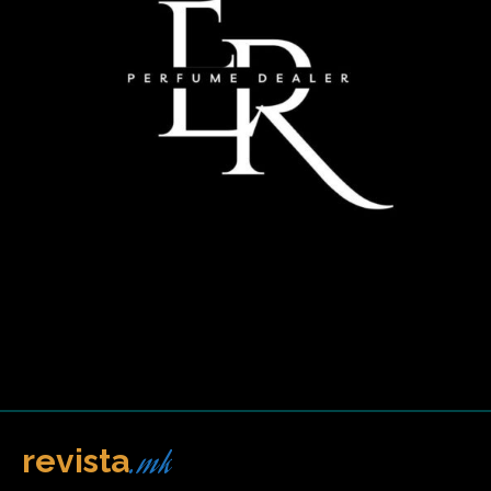
.mk
revista