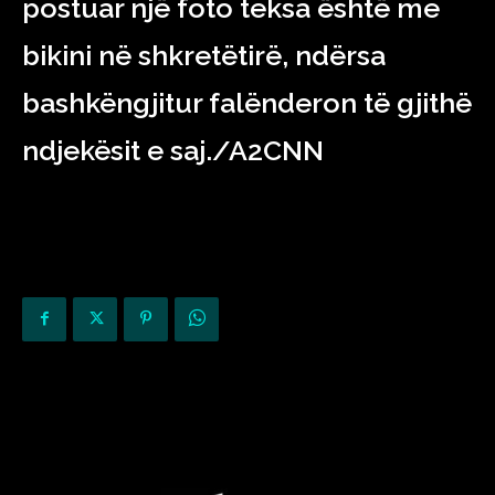
postuar një foto teksa është me
bikini në shkretëtirë, ndërsa
bashkëngjitur falënderon të gjithë
ndjekësit e saj./A2CNN