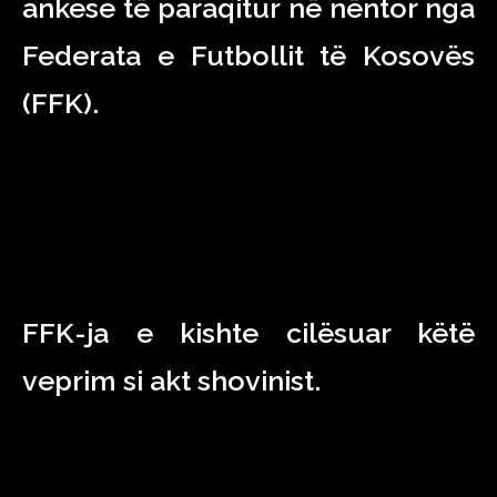
ankese të paraqitur në nëntor nga
Federata e Futbollit të Kosovës
(FFK).
FFK-ja e kishte cilësuar këtë
veprim si akt shovinist.