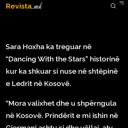
Revista
.mk
December 17, 2022
Sara Hoxha ka treguar në
“Dancing With the Stars” historinë
kur ka shkuar si nuse në shtëpinë
e Ledrit në Kosovë.
“Mora valixhet dhe u shpërngula
në Kosovë. Prindërit e mi ishin në
Gjermani ashtu si dhe vëllai, aty