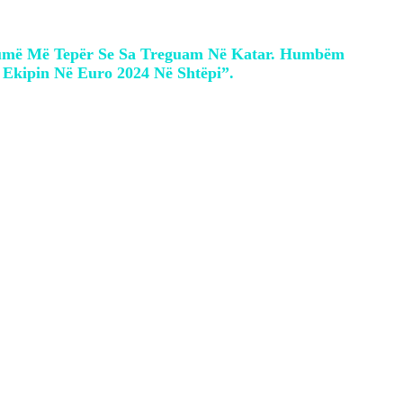
Shumë Më Tepër Se Sa Treguam Në Katar. Humbëm
Ekipin Në Euro 2024 Në Shtëpi”.
ick dhe përfaqësueses gjermane.