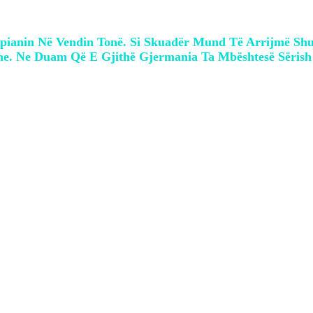
ropianin Në Vendin Tonë. Si Skuadër Mund Të Arrijmë 
. Ne Duam Që E Gjithë Gjermania Ta Mbështesë Sërish 
tha se është besimplotë për rrugëtimin e Fl