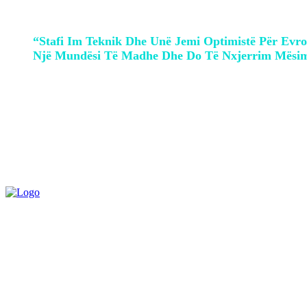
“Stafi Im Teknik Dhe Unë Jemi Optimistë Për Ev
Një Mundësi Të Madhe Dhe Do Të Nxjerrim Mësime
Edhe presidenti i federatës të futbollit 