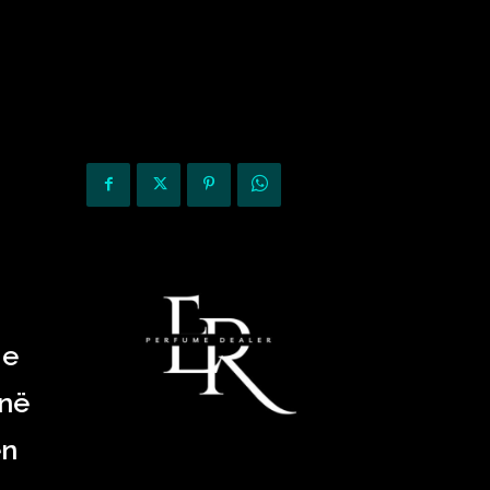
KURIOZITETE
OPINIONE
 e
inë
ën