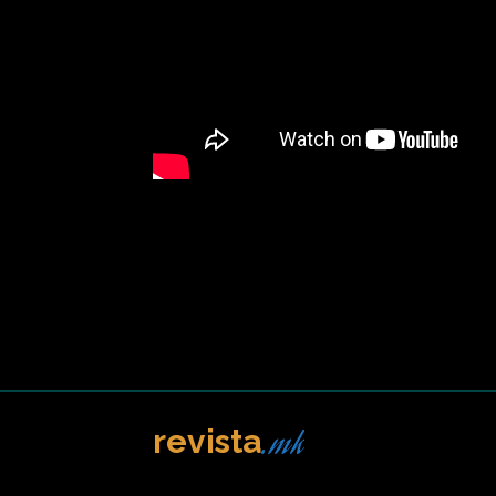
.mk
revista