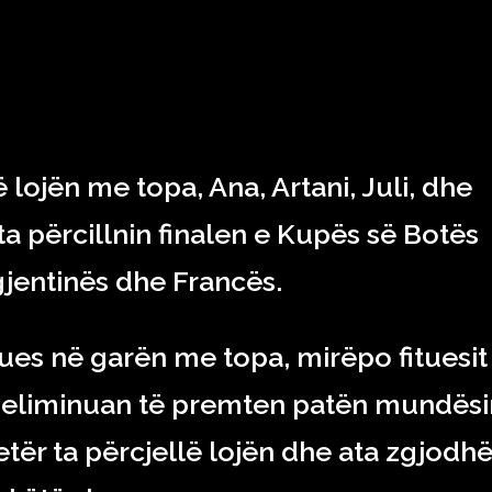
RAJONI & BOTA
TEKNOLOGJIA
SHOWBIZ
SPORT
 lojën me topa, Ana, Artani, Juli, dhe
a përcillnin finalen e Kupës së Botës
gjentinës dhe Francës.
itues në garën me topa, mirëpo fituesit
i u eliminuan të premten patën mundës
jetër ta përcjellë lojën dhe ata zgjodh