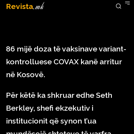
Revista
.mk
December 19, 2022
86 mijë doza të vaksinave variant-
kontrolluese COVAX kanë arritur
në Kosovë.
Për këtë ka shkruar edhe Seth
Berkley, shefi ekzekutiv i
institucionit që synon t’ua
mundësojë shteteve të varfra