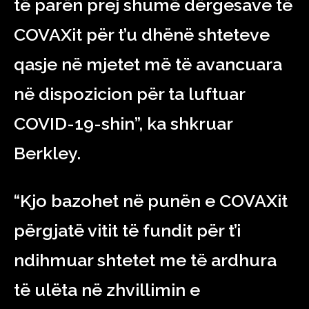
të parën prej shumë dërgesave të
COVAXit për t’u dhënë shteteve
qasje në mjetet më të avancuara
në dispozicion për ta luftuar
COVID-19-shin”, ka shkruar
Berkley.
“Kjo bazohet në punën e COVAXit
përgjatë vitit të fundit për t’i
ndihmuar shtetet me të ardhura
të ulëta në zhvillimin e