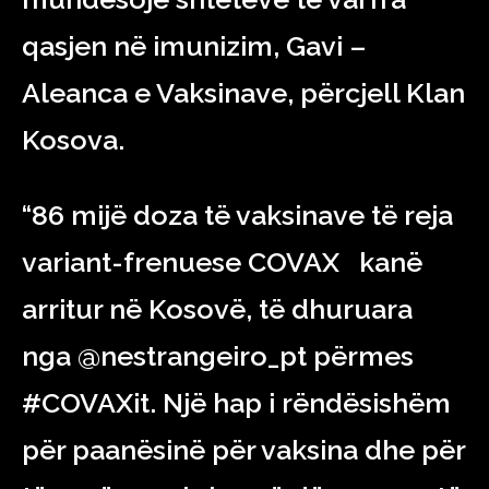
qasjen në imunizim, Gavi –
Aleanca e Vaksinave, përcjell Klan
Kosova.
“86 mijë doza të vaksinave të reja
variant-frenuese COVAX kanë
arritur në Kosovë, të dhuruara
nga @nestrangeiro_pt përmes
#COVAXit. Një hap i rëndësishëm
për paanësinë për vaksina dhe për