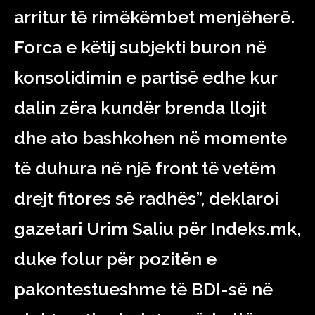
arritur të rimëkëmbet menjëherë.
Forca e këtij subjekti buron në
konsolidimin e partisë edhe kur
dalin zëra kundër brenda llojit
dhe ato bashkohen në momente
të duhura në një front të vetëm
drejt fitores së radhës”, deklaroi
gazetari Urim Saliu për Indeks.mk,
duke folur për pozitën e
pakontestueshme të BDI-së në