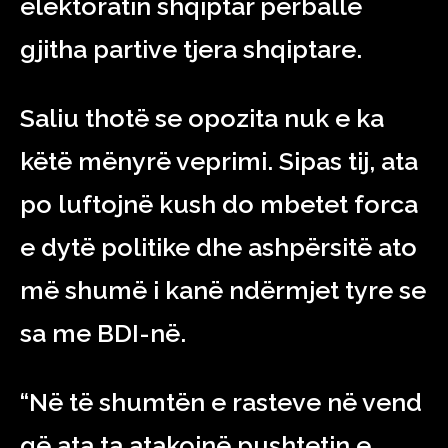
elektoratin shqiptar përballë
gjitha partive tjera shqiptare.
Saliu thotë se opozita nuk e ka
këtë mënyrë veprimi. Sipas tij, ata
po luftojnë kush do mbetet forca
e dytë politike dhe ashpërsitë ato
më shumë i kanë ndërmjet tyre se
sa me BDI-në.
“Në të shumtën e rasteve në vend
që ata ta atakojnë pushtetin e