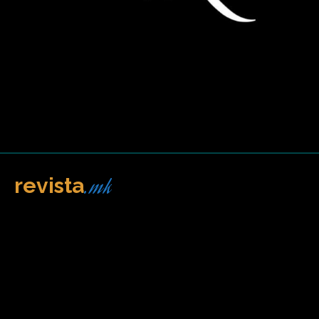
.mk
revista