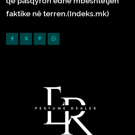
që pasqyron edhe mbështetjen
faktike në terren.(Indeks.mk)