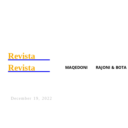
Revista
.mk
Revista
.mk
MAQEDONI
RAJONI & BOTA
BE dhe Maqedonia e Veriut:
December 19, 2022
Pas 17 vjet pritjeje MV hodhi një hap tje
kushtet absurde që kërkohet të plotësojë 