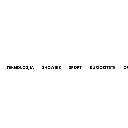
TEKNOLOGJIA
SHOWBIZ
SPORT
KURIOZITETE
O
 Mirseerdhët në qorrsokak
tër për antarësim në BE. Fakti që askush n
ajo në këtë rrugë të vështirë, mendon Bor