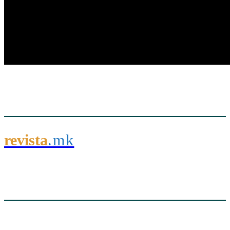
revista
.mk