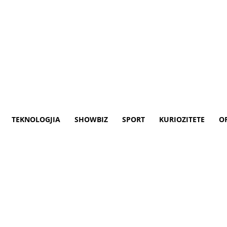
TEKNOLOGJIA
SHOWBIZ
SPORT
KURIOZITETE
O
të shpallur për here të katërt medaliste e