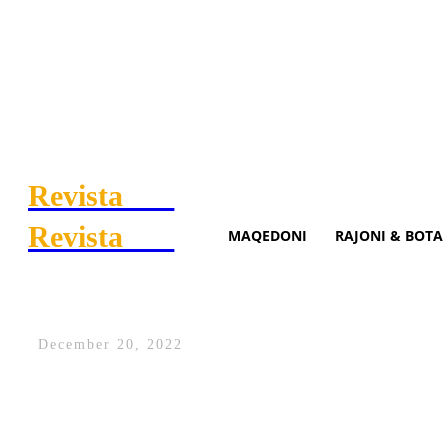
Revista
.mk
Revista
.mk
MAQEDONI
RAJONI & BOTA
Distria e artë në Jerusalem
December 20, 2022
Xhudistja kosovare Distria Krasniqi, ësh
2022”.