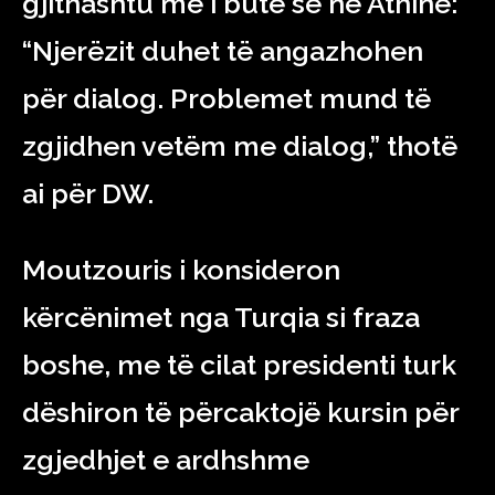
gjithashtu më i butë se në Athinë:
“Njerëzit duhet të angazhohen
për dialog. Problemet mund të
zgjidhen vetëm me dialog,” thotë
ai për DW.
Moutzouris i konsideron
kërcënimet nga Turqia si fraza
boshe, me të cilat presidenti turk
dëshiron të përcaktojë kursin për
zgjedhjet e ardhshme