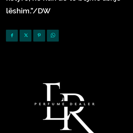
lëshim.”/DW