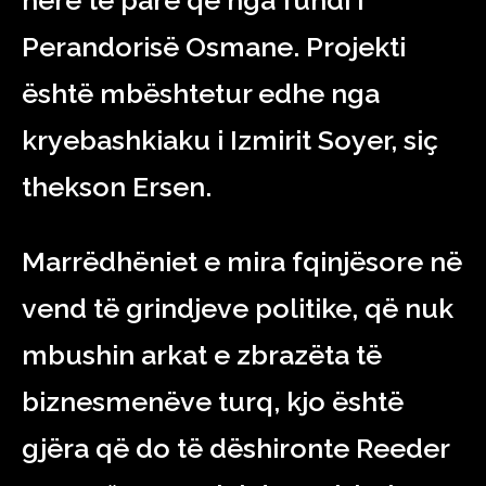
herë të parë që nga fundi i
Perandorisë Osmane. Projekti
është mbështetur edhe nga
kryebashkiaku i Izmirit Soyer, siç
thekson Ersen.
Marrëdhëniet e mira fqinjësore në
vend të grindjeve politike, që nuk
mbushin arkat e zbrazëta të
biznesmenëve turq, kjo është
gjëra që do të dëshironte Reeder