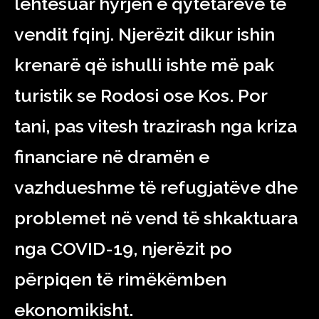
lehtësuar hyrjen e qytetarëve të
vendit fqinj. Njerëzit dikur ishin
krenarë që ishulli ishte më pak
turistik se Rodosi ose Kos. Por
tani, pas vitesh trazirash nga kriza
financiare në dramën e
vazhdueshme të refugjatëve dhe
problemet në vend të shkaktuara
nga COVID-19, njerëzit po
përpiqen të rimëkëmben
ekonomikisht.