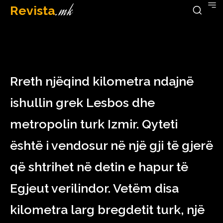
Revista
.mk
December 20, 2022
Rreth njëqind kilometra ndajnë
ishullin grek Lesbos dhe
metropolin turk Izmir. Qyteti
është i vendosur në një gji të gjerë
që shtrihet në detin e hapur të
Egjeut verilindor. Vetëm disa
kilometra larg bregdetit turk, një