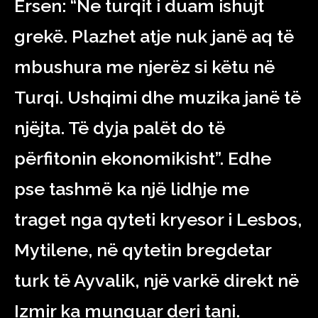
Ersen: “Ne turqit i duam ishujt
grekë. Plazhet atje nuk janë aq të
mbushura me njerëz si këtu në
Turqi. Ushqimi dhe muzika janë të
njëjta. Të dyja palët do të
përfitonin ekonomikisht”. Edhe
pse tashmë ka një lidhje me
traget nga qyteti kryesor i Lesbos,
Mytilene, në qytetin bregdetar
turk të Ayvalik, një varkë direkt në
Izmir ka munguar deri tani.