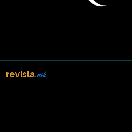
.mk
revista