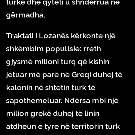
turke dhe qyteti u shndërrua në
gërmadha.
Traktati i Lozanës kërkonte një
shkëmbim popullsie: rreth
gjysmë milioni turq që kishin
jetuar më parë në Greqi duhej të
kalonin në shtetin turk të
sapothemeluar. Ndërsa mbi një
milion grekë duhej të linin
atdheun e tyre në territorin turk