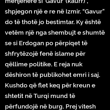
menjëherë si ‘Gavur’ (kaurr)”,
shpjegon një e re në Izmir. “Gavur”
do të thotë jo bestimtar. Ky është
vetëm një nga shembujt e shumtë
se si Erdogan po përpiqet të
shfrytëzojë fenë islame për
qëllime politike. E reja nuk
dëshiron të publikohet emri i saj.
Kushdo që flet keq për kreun e
shtetit në Turqi mund të
përfundojë në burg. Prej vitesh