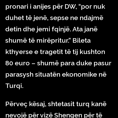
pronari i anijes për DW, “por nuk
duhet të jenë, sepse ne ndajmë
detin dhe jemi fqinjë. Ata janë
shumë të mirëpritur.” Bileta
kthyerse e tragetit të tij kushton
80 euro – shumë para duke pasur
parasysh situatën ekonomike në
Turqi.
Përveç kësaj, shtetasit turq kanë
nevojë për vizë Shengen për të