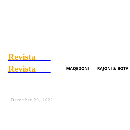
Revista
.mk
Revista
.mk
MAQEDONI
RAJONI & BOTA
Gripi i shpendëve ‘godet’ Ev
December 20, 2022
Europa po përjeton gripin më shkatërrue
një vit, pasi rreth 50 milionë zogj janë t