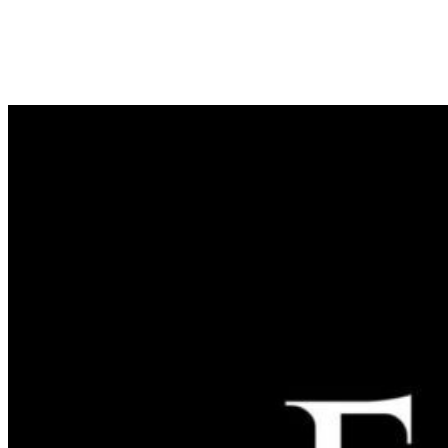
Rezultatet e këtij studimi, që priten me 