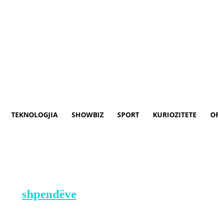
TEKNOLOGJIA
SHOWBIZ
SPORT
KURIOZITETE
O
ropën, mbi 50 milionë zogj ja
s të
shpendëve
të regjistruar ndonjëherë 
herur në fermat ku u zbulua virusi.