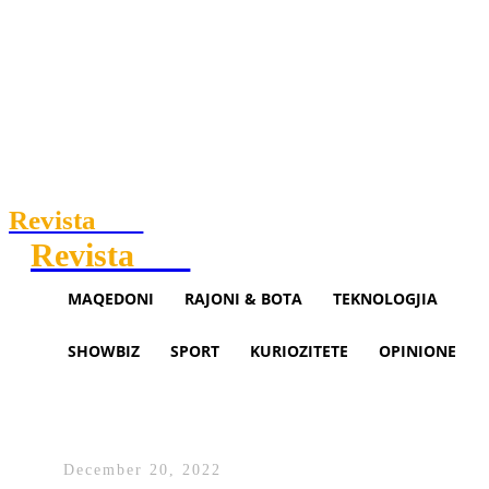
Revista
.mk
Revista
.mk
MAQEDONI
RAJONI & BOTA
TEKNOLOGJIA
SHOWBIZ
SPORT
KURIOZITETE
OPINIONE
Jam gati për një ndeshje boksi
me Putinin, thotë Zelensky
December 20, 2022